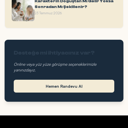
Karakterin Doğuştan Mı Gelir Yoksa
Sonradan Mı Şekillenir?
23 Temmuz 2026
Desteğe mi ihtiyacınız var?
Online veya yüz yüze görüşme seçeneklerimizle
yanınızdayız.
Hemen Randevu Al