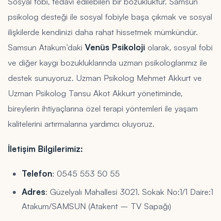
Sosyal fobi, tedavi edilebilen bir bozukluktur. Samsun
psikolog desteği ile sosyal fobiyle başa çıkmak ve sosyal
ilişkilerde kendinizi daha rahat hissetmek mümkündür.
Samsun Atakum’daki
Venüs Psikoloji
olarak, sosyal fobi
ve diğer kaygı bozukluklarında uzman psikologlarımız ile
destek sunuyoruz. Uzman Psikolog Mehmet Akkurt ve
Uzman Psikolog Tansu Akot Akkurt yönetiminde,
bireylerin ihtiyaçlarına özel terapi yöntemleri ile yaşam
kalitelerini artırmalarına yardımcı oluyoruz.
İletişim Bilgilerimiz:
Telefon
: 0545 553 50 55
Adres
: Güzelyalı Mahallesi 3021. Sokak No:1/1 Daire:1
Atakum/SAMSUN (Atakent – TV Sapağı)