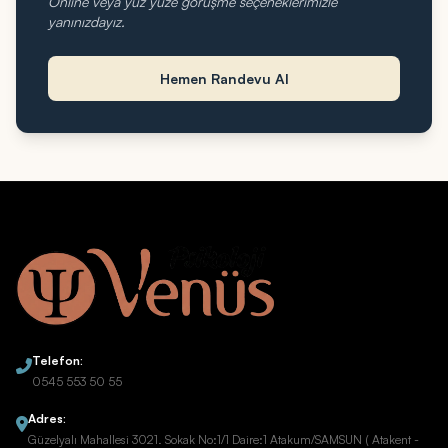
Online veya yüz yüze görüşme seçeneklerimizle
yanınızdayız.
Hemen Randevu Al
Telefon:
0545 553 50 55
Adres:
Güzelyalı Mahallesi 3021. Sokak No:1/1 Daire:1 Atakum/SAMSUN ( Atakent -