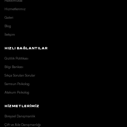
Hakkımızda
Hizmetlerimiz
Galeri
Blog
İletişim
HIZLI BAĞLANTILAR
Gizlilik Politikası
Bilgi Bankası
Sıkça Sorulan Sorular
Samsun Psikolog
Atakum Psikolog
HİZMETLERİMİZ
Bireysel Danışmanlık
Çift ve Aile Danışmanlığı