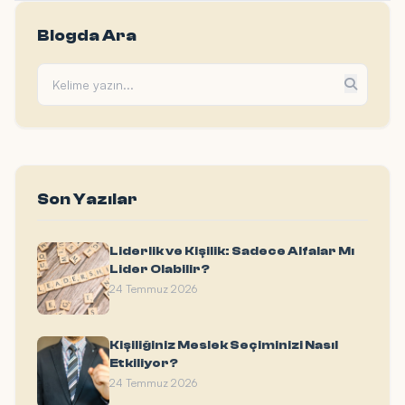
Blogda Ara
Son Yazılar
Liderlik ve Kişilik: Sadece Alfalar Mı
Lider Olabilir?
24 Temmuz 2026
Kişiliğiniz Meslek Seçiminizi Nasıl
Etkiliyor?
24 Temmuz 2026