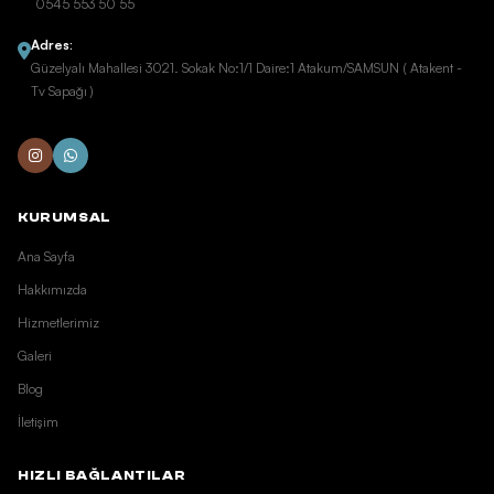
0545 553 50 55
Adres:
Güzelyalı Mahallesi 3021. Sokak No:1/1 Daire:1 Atakum/SAMSUN ( Atakent -
Tv Sapağı )
KURUMSAL
Ana Sayfa
Hakkımızda
Hizmetlerimiz
Galeri
Blog
İletişim
HIZLI BAĞLANTILAR