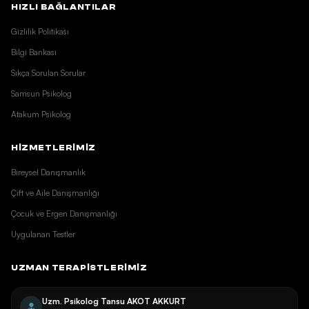
HIZLI BAĞLANTILAR
Gizlilik Politikası
Bilgi Bankası
Sıkça Sorulan Sorular
Samsun Psikolog
Atakum Psikolog
HİZMETLERİMİZ
Bireysel Danışmanlık
Çift ve Aile Danışmanlığı
Çocuk ve Ergen Danışmanlığı
Uygulanan Testler
UZMAN TERAPISTLERIMIZ
Uzm. Psikolog Tansu AKOT AKKURT