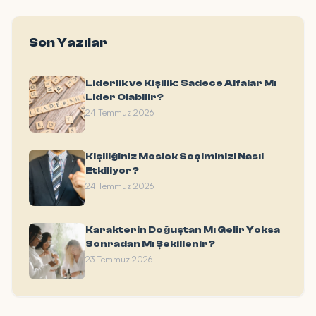
Son Yazılar
Liderlik ve Kişilik: Sadece Alfalar Mı
Lider Olabilir?
24 Temmuz 2026
Kişiliğiniz Meslek Seçiminizi Nasıl
Etkiliyor?
24 Temmuz 2026
Karakterin Doğuştan Mı Gelir Yoksa
Sonradan Mı Şekillenir?
23 Temmuz 2026