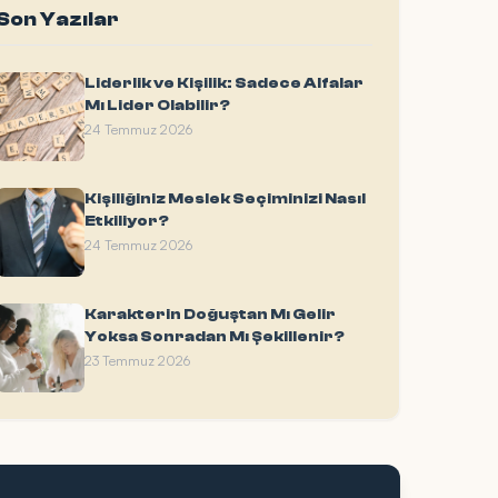
Son Yazılar
Liderlik ve Kişilik: Sadece Alfalar
Mı Lider Olabilir?
24 Temmuz 2026
Kişiliğiniz Meslek Seçiminizi Nasıl
Etkiliyor?
24 Temmuz 2026
Karakterin Doğuştan Mı Gelir
Yoksa Sonradan Mı Şekillenir?
23 Temmuz 2026