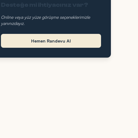
Desteğe mi ihtiyacınız var?
Online veya yüz yüze görüşme seçeneklerimizle
yanınızdayız.
Hemen Randevu Al