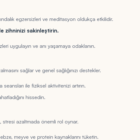
ındalık egzersizleri ve meditasyon oldukça etkilidir.
 zihninizi sakinleştirin.
izleri uygulayın ve anı yaşamaya odaklanın.
lmasını sağlar ve genel sağlığınızı destekler.
ansları ile fiziksel aktivitenizi artırın.
hatladığını hissedin.
, stresi azaltmada önemli rol oynar.
bze, meyve ve protein kaynaklarını tüketin.