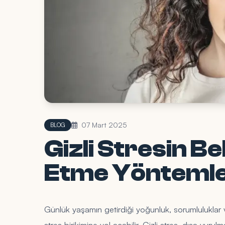
07 Mart 2025
BLOG
Gizli Stresin Bel
Etme Yöntemle
Günlük yaşamın getirdiği yoğunluk, sorumluluklar 
stres birikimine yol açabilir. Gizli stres, dışa vuru