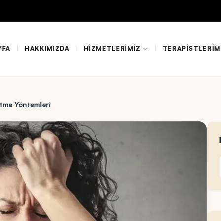
YFA
|
HAKKIMIZDA
|
HIZMETLERIMIZ
|
TERAPISTLERIM
 Etme Yöntemleri