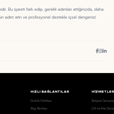
idir. Bu işareti fark edip, gerekli adımları attığınızda, daha
ugün adım atın ve profesyonel destekle içsel dengenizi
HIZLI BAĞLANTILAR
HİZMETLER
Gizlilik Politikası
Bireysel Danışma
Bilgi Bankası
Çift ve Aile Danı