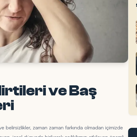
irtileri ve Baş
ri
ve belirsizlikler, zaman zaman farkında olmadan içimizde
lmayan, içsel dünyada birikerek sağlığımızı etkileyen önemli