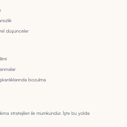
k
sızlık
irel düşünceler
limi
lanmalar
lışkanlıklarında bozulma
çıkma stratejileri ile mümkündür. İşte bu yolda