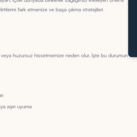
rtilerini fark etmenize ve başa çıkma stratejileri
iz veya huzursuz hissetmemize neden olur. İşte bu durumun
rı
eya aşırı uyuma