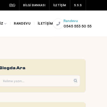
BİLGİ BANKASI
İLETİŞİM
S.S.S
Randevu
IZ
|
RANDEVU
|
İLETIŞIM
0545 553 50 55
Blogda Ara